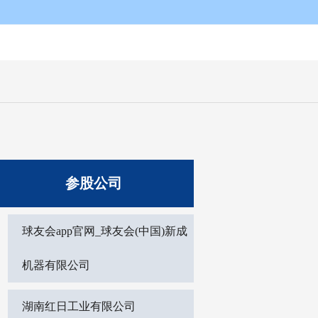
参股公司
球友会app官网_球友会(中国)新成
机器有限公司
湖南红日工业有限公司