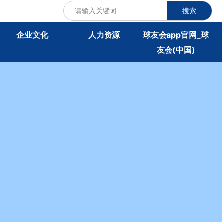
搜索
企业文化
人力资源
球友会app官网_球
友会(中国)