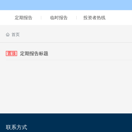
定期报告
临时报告
投资者热线
首页
定期报告标题
置顶
联系方式