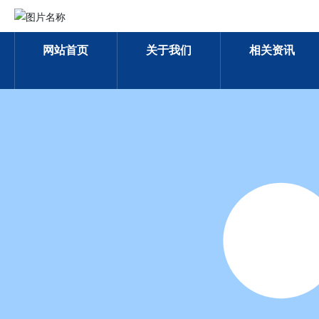
网站首页
关于我们
相关资讯