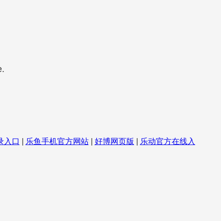
e.
。
录入口
|
乐鱼手机官方网站
|
好博网页版
|
乐动官方在线入