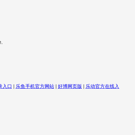
e.
。
录入口
|
乐鱼手机官方网站
|
好博网页版
|
乐动官方在线入