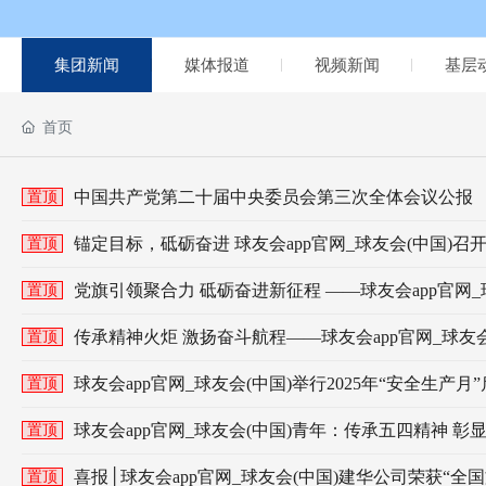
集团新闻
媒体报道
视频新闻
基层
首页
中国共产党第二十届中央委员会第三次全体会议公报
置顶
锚定目标，砥砺奋进 球友会app官网_球友会(中国)召
置顶
党旗引领聚合力 砥砺奋进新征程 ——球友会app官网
置顶
传承精神火炬 激扬奋斗航程——球友会app官网_球友
置顶
球友会app官网_球友会(中国)举行2025年“安全生
置顶
球友会app官网_球友会(中国)青年：传承五四精神 
置顶
喜报│球友会app官网_球友会(中国)建华公司荣获“全
置顶