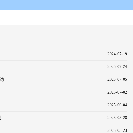
2024-07-19
2025-07-24
动
2025-07-05
2025-07-02
2025-06-04
记
2025-05-28
2025-05-23