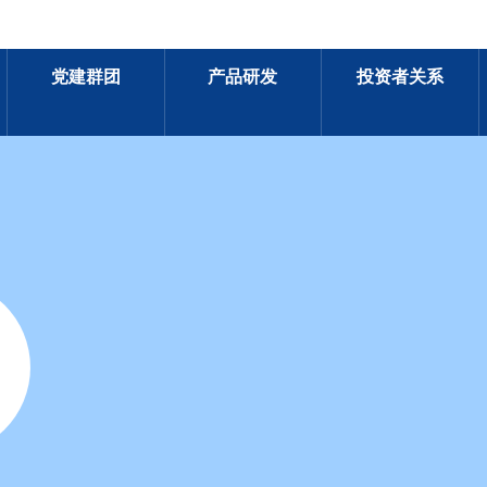
党建群团
产品研发
投资者关系