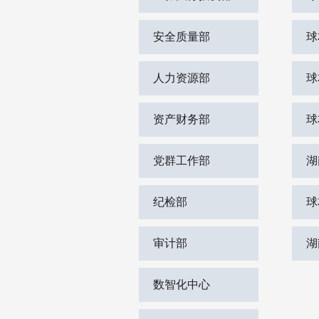
安全质量部
球
人力资源部
球
资产财务部
球
党群工作部
湖
纪检部
球
审计部
湖
数智化中心