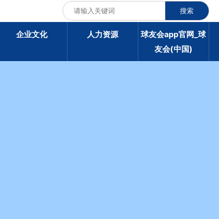
搜索
企业文化
人力资源
球友会app官网_球
友会(中国)