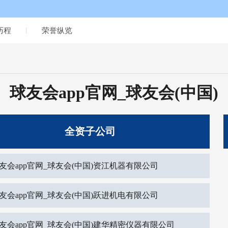
历程
荣誉纵览
球友会app官网_球友会(中国)
全资子公司
友会app官网_球友会(中国)资江机器有限公司
友会app官网_球友会(中国)跃进机电有限公司
友会app官网_球友会(中国)建华精密仪器有限公司