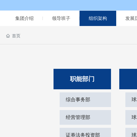
集团介绍
领导班子
组织架构
发展
首页
职能部门
综合事务部
球
经营管理部
球
证券法务投资部
球