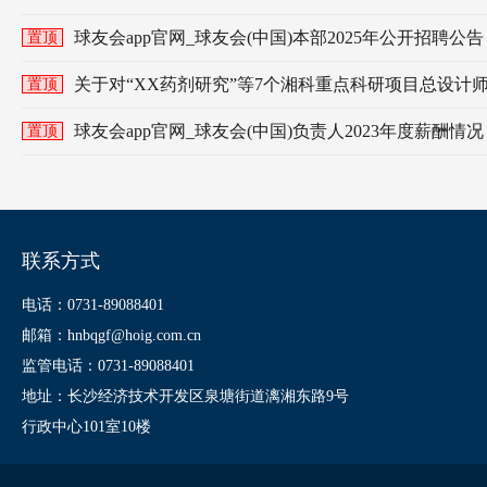
球友会app官网_球友会(中国)本部2025年公开招聘公告
置顶
关于对“XX药剂研究”等7个湘科重点科研项目总设计
置顶
球友会app官网_球友会(中国)负责人2023年度薪酬情况
置顶
联系方式
电话：0731-89088401
邮箱：hnbqgf@hoig.com.cn
监管电话：0731-89088401
地址：长沙经济技术开发区泉塘街道漓湘东路9号
行政中心101室10楼