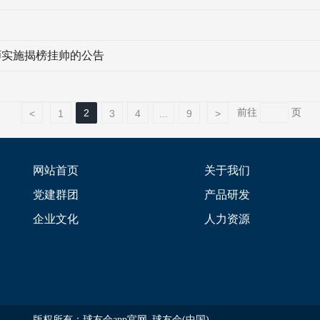
师实施揭榜挂帅的公告
前往
页
2
<
1
3
4
...
9
>
网站首页
关于我们
党建群团
产品研发
企业文化
人力资源
版权所有：球友会app官网_球友会(中国)