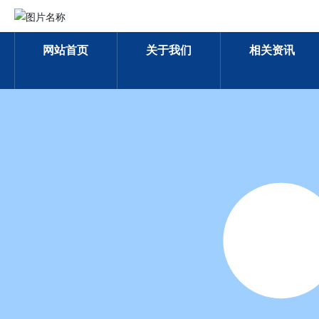
网站首页
关于我们
相关资讯