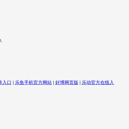
e.
。
录入口
|
乐鱼手机官方网站
|
好博网页版
|
乐动官方在线入