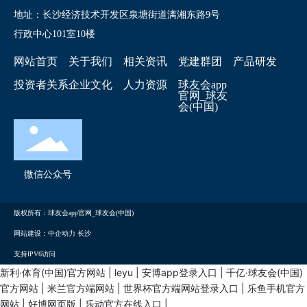
地址：长沙经济技术开发区泉塘街道漓湘东路9号
行政中心101室10楼
网站首页
关于我们
相关资讯
党建群团
产品研发
投资者关系
企业文化
人力资源
球友会app
官网_球友
会(中国)
微信公众号
版权所有：球友会app官网_球友会(中国)
网站建设：中企动力
长沙
支持IPV6访问
新利·体育(中国)官方网站
|
leyu
|
安博app登录入口
|
千亿·球友会(中国)
官方网站
|
米兰官方端网站
|
世界杯官方端网站登录入口
|
乐鱼手机官方
网站
|
好博网页版
|
乐动官方在线入口
|