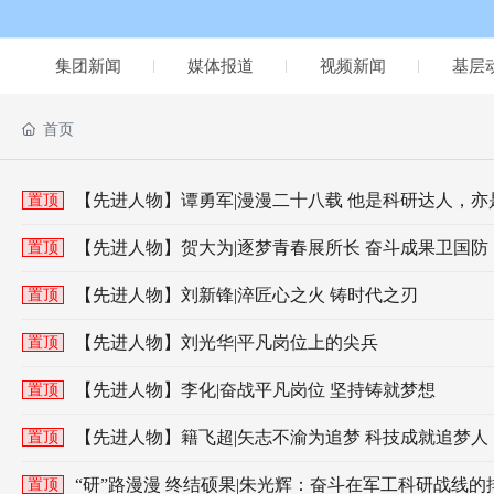
集团新闻
媒体报道
视频新闻
基层
首页
【先进人物】谭勇军|漫漫二十八载 他是科研达人，亦
置顶
【先进人物】贺大为|逐梦青春展所长 奋斗成果卫国防
置顶
【先进人物】刘新锋|淬匠心之火 铸时代之刃
置顶
【先进人物】刘光华|平凡岗位上的尖兵
置顶
【先进人物】李化|奋战平凡岗位 坚持铸就梦想
置顶
【先进人物】籍飞超|矢志不渝为追梦 科技成就追梦人
置顶
“研”路漫漫 终结硕果|朱光辉：奋斗在军工科研战线
置顶