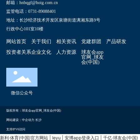
邮箱：hnbqgf@hoig.com.cn
监管电话：0731-89088401
地址：长沙经济技术开发区泉塘街道漓湘东路9号
行政中心101室10楼
网站首页
关于我们
相关资讯
党建群团
产品研发
投资者关系
企业文化
人力资源
球友会app
官网_球友
会(中国)
微信公众号
版权所有：球友会app官网_球友会(中国)
网站建设：中企动力
长沙
支持IPV6访问
新利·体育(中国)官方网站
|
leyu
|
安博app登录入口
|
千亿·球友会(中国)