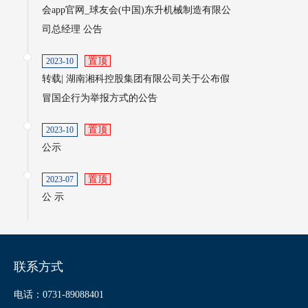
会app官网_球友会(中国)东升机械制造有限公
司总经理 公告
置顶
2023-10
转载| 湖南湘科控股集团有限公司关于公布假
冒国企行为举报方式的公告
置顶
2023-10
公示
置顶
2023-07
公 示
联系方式
电话：0731-89088401