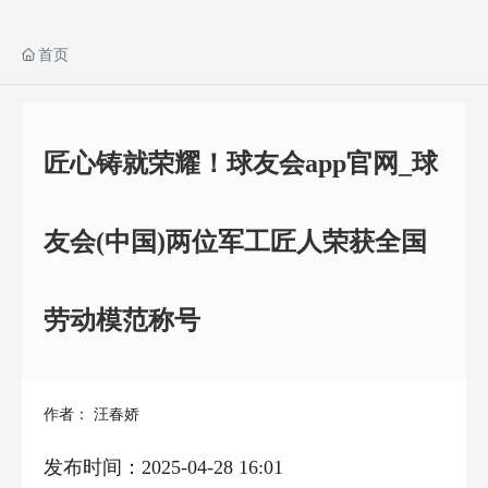
首页
匠心铸就荣耀！球友会app官网_球
友会(中国)两位军工匠人荣获全国
劳动模范称号
作者： 汪春娇
发布时间：2025-04-28 16:01