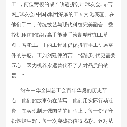
工”，两位劳模的成长轨迹折射出球友会app官
网_球友会(中国)集团深厚的工匠文化底蕴。在
他们手中，传统技艺与现代科技完美融合：数
控机床前的编程高手能徒手绘制精密加工草
图，智能工厂里的工程师仍保持着手工研磨零
件的手感。正如刘建伟所言：“智能时代更需要
匠心，因为机器永远替代不了人对品质的敬
畏。”
站在中华全国总工会百年华诞的历史节
点，他们的故事仍在续写。他们用实际行动诠
释：在实现制造强国梦的征程上，每一份坚守
都熠熠生辉，每一次突破都值得喝彩。这对从