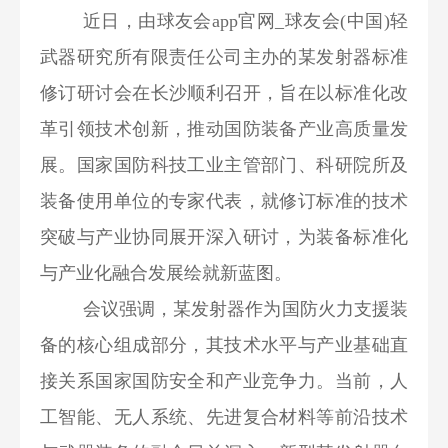
近日，由球友会app官网_球友会(中国)轻
武器研究所有限责任公司主办的某发射器标准
修订研讨会在长沙顺利召开，旨在以标准化改
革引领技术创新，推动国防装备产业高质量发
展。国家国防科技工业主管部门、科研院所及
装备使用单位的专家代表，就修订标准的技术
突破与产业协同展开深入研讨，为装备标准化
与产业化融合发展绘就新蓝图。
会议强调，某发射器作为国防火力支援装
备的核心组成部分，其技术水平与产业基础直
接关系国家国防安全和产业竞争力。当前，人
工智能、无人系统、先进复合材料等前沿技术