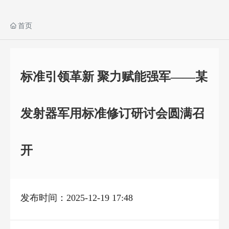
首页
标准引领革新 聚力赋能强军——某
发射器军用标准修订研讨会圆满召
开
发布时间：2025-12-19 17:48