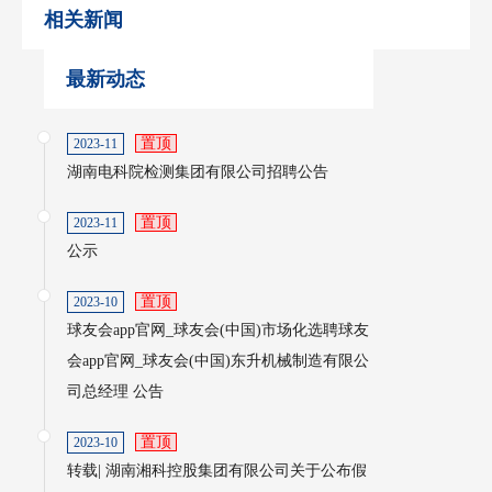
相关新闻
最新动态
置顶
2023-11
湖南电科院检测集团有限公司招聘公告
置顶
2023-11
公示
置顶
2023-10
球友会app官网_球友会(中国)市场化选聘球友
会app官网_球友会(中国)东升机械制造有限公
司总经理 公告
置顶
2023-10
转载| 湖南湘科控股集团有限公司关于公布假