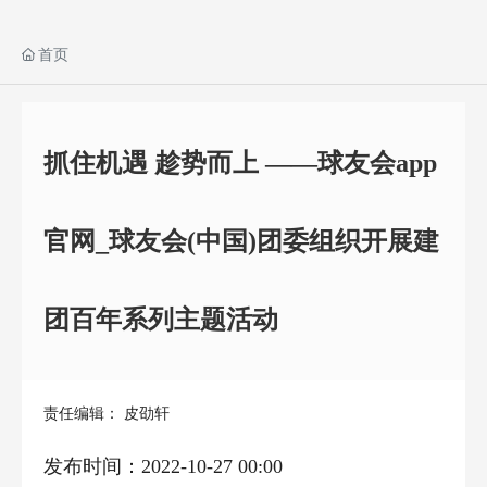
首页
抓住机遇 趁势而上 ——球友会app
官网_球友会(中国)团委组织开展建
团百年系列主题活动
责任编辑： 皮劭轩
发布时间：2022-10-27 00:00