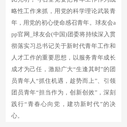
略性工作来抓，用党的科学理论武装青
年，用党的初心使命感召青年。球友会a
pp官网_球友会(中国)团委将持续深入贯
彻落实习总书记关于新时代青年工作和
人才工作的重要思想，以服务青年成长
成才为己任，激励广大“生逢其时”的团
员青年人“抓住机遇，趁势而上”、引领
团员青年“担当作为，创新创效”，深刻
践行“青春心向党，建功新时代”的决
心。