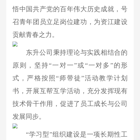
悟中国共产党的百年伟大历史成就，号
召青年团员立足岗位建功，为资江建设
贡献青春之力。
东升公司秉持理论与实践相结合的
原则，坚持“一对一”或“一对多”的形
式
，
严格按照
“师带徒”活动教学计划
书
，
开展互帮互学活动
，
充分发挥现有
技术骨干作用
，
促进了
员工成长与公司
发展同步。
“学习型”组织建设是一项长期性工