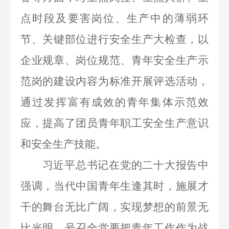
点时段及要害岗位、生产中的薄弱环
节、关键部位进行安全生产大检查，以
企业规章、岗位规范、青年安全生产示
范岗的建设内容为标准开展评选活动，
通过发挥富有成效的青年集体示范效
应，提高了团员青年职工安全生产意识
和安全生产技能。
习近平总书记在党的二十大报告中
强调，当代中国青年生逢其时，施展才
干的舞台无比广阔，实现梦想的前景无
比光明，号召全党要把青年工作作为战