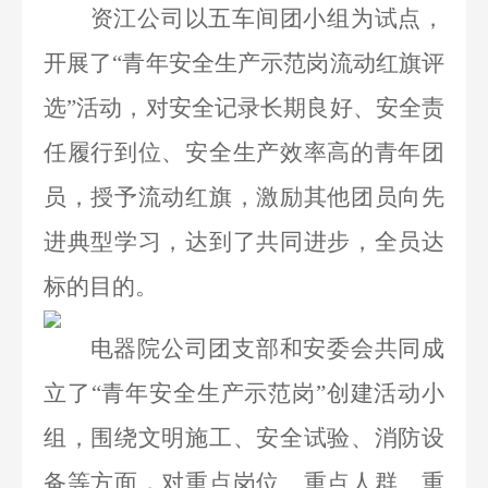
资江公司以五车间团小组为试点，
开展了“青年安全生产示范岗流动红旗评
选”活动，对安全记录长期良好、安全责
任履行到位、安全生产效率高的青年团
员，授予流动红旗，激励其他团员向先
进典型学习，达到了共同进步，全员达
标的目的。
电器院公司团支部和安委会共同成
立了“青年安全生产示范岗”创建活动小
组，围绕文明施工、安全试验、消防设
备等方面，对重点岗位、重点人群、重