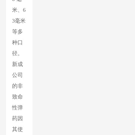
米、6
3毫米
等多
种口
径。
新成
公司
的非
致命
性弹
药因
其使