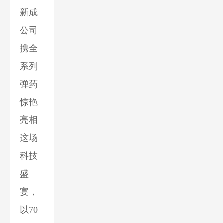
新成
公司
携全
系列
弹药
惊艳
亮相
这场
科技
盛
宴，
以70