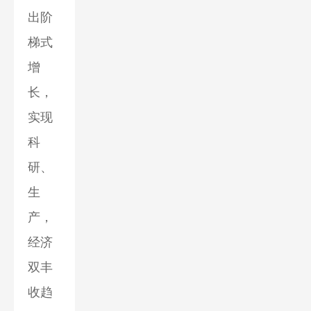
出阶
梯式
增
长，
实现
科
研、
生
产，
经济
双丰
收趋