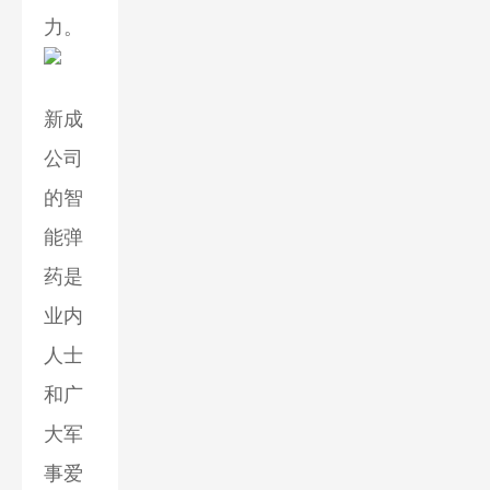
力。
新成
公司
的智
能弹
药是
业内
人士
和广
大军
事爱