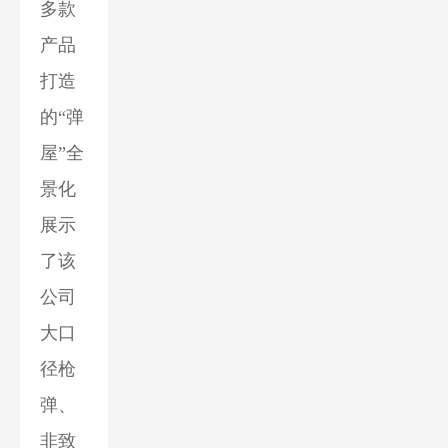
多款
产品
打造
的“弹
屋”全
景化
展示
了该
公司
大口
径枪
弹、
非致