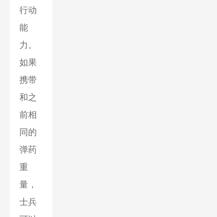
行动
能
力。
如果
携带
和之
前相
同的
弹药
重
量，
士兵