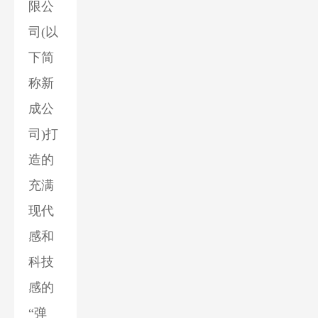
限公
司(以
下简
称新
成公
司)打
造的
充满
现代
感和
科技
感的
“弹