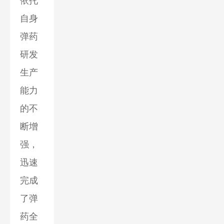
依托
自身
弹药
研发
生产
能力
的不
断增
强，
迅速
完成
了弹
药全