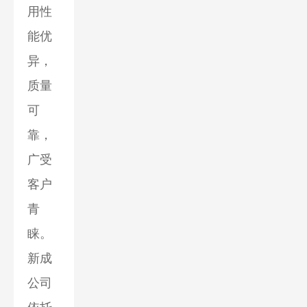
用性
能优
异，
质量
可
靠，
广受
客户
青
睐。
新成
公司