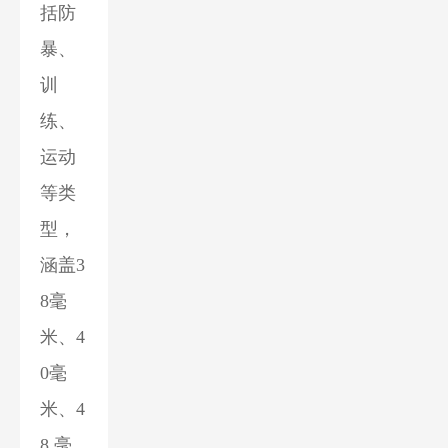
括防
暴、
训
练、
运动
等类
型，
涵盖3
8毫
米、4
0毫
米、4
8 毫