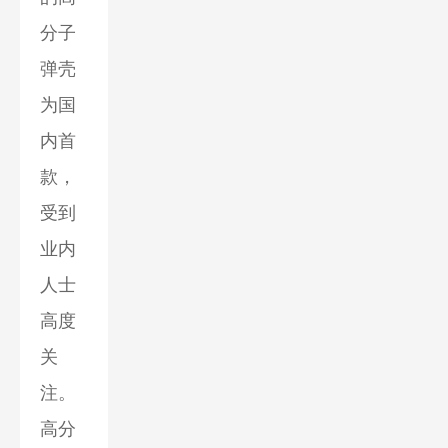
分子
弹壳
为国
内首
款，
受到
业内
人士
高度
关
注。
高分