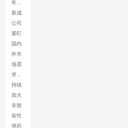
年，
新成
公司
紧盯
国内
外市
场需
求，
持续
加大
非致
命性
弹药