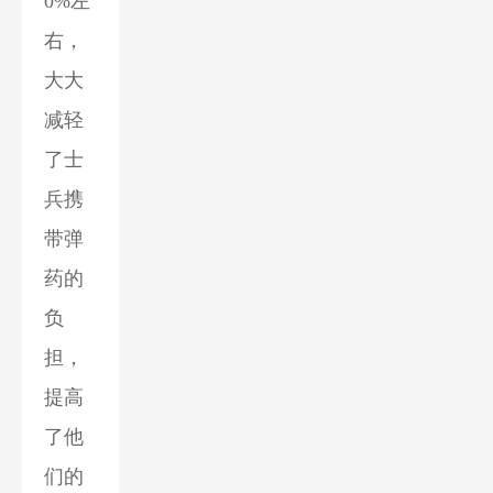
0%左
右，
大大
减轻
了士
兵携
带弹
药的
负
担，
提高
了他
们的