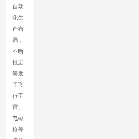
自动
化生
产布
局，
不断
推进
研发
了飞
行手
雷、
电磁
枪等