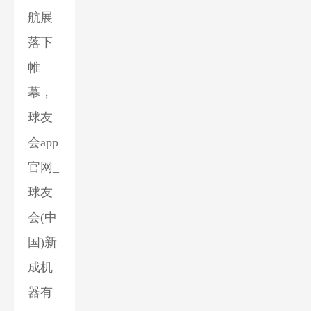
航展
落下
帷
幕，
球友
会app
官网_
球友
会(中
国)新
成机
器有