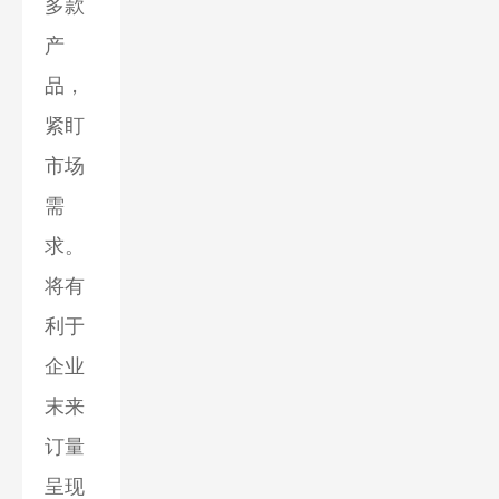
多款
产
品，
紧盯
市场
需
求。
将有
利于
企业
末来
订量
呈现