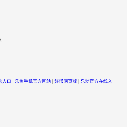
e.
。
录入口
|
乐鱼手机官方网站
|
好博网页版
|
乐动官方在线入