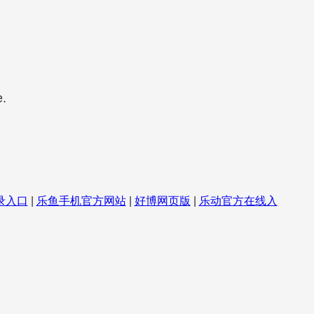
e.
。
录入口
|
乐鱼手机官方网站
|
好博网页版
|
乐动官方在线入