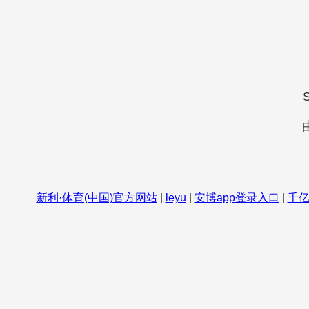
S
新利·体育(中国)官方网站
|
leyu
|
安博app登录入口
|
千亿